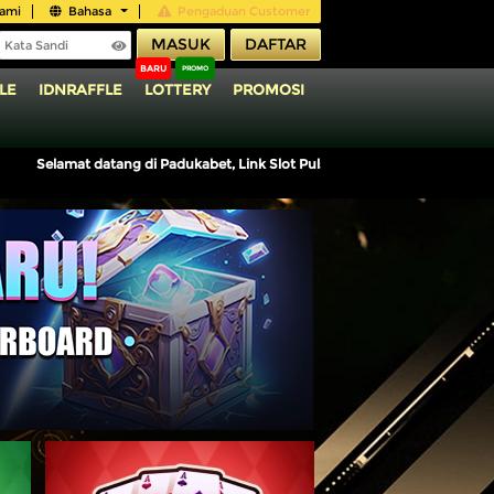
ami
Bahasa
Pengaduan Customer
DAFTAR
BARU
PROMO
LE
IDNRAFFLE
LOTTERY
PROMOSI
Selamat datang di Padukabet, Link Slot Pulsa Indosat no.1 Tercepat