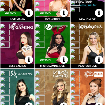
DAFTAR
MASUK
DAFTAR
MASUK
DAFTAR
MASUK
Referral
KEMBALI
KEMBALI
KEMBALI
PROMO
PROMO
Promosi
LIVE MANIA
EVOLUTION
LIVE MANIA
EVOLUTION
NEW IDNLIVE
NEW IDNLIVE
Meja
Min
Max
Meja
Min
Max
Meja
Min
Max
Hubungi Kami
Roulette
1Rb
5Jt
Roulette
2Rb
20Jt
Baccarat
10Rb
30Jt
Baccarat
10Rb
7,5Jt
Sicbo
2Rb
2Jt
Dragon Tiger
10Rb
30Jt
Dragon Tiger
10Rb
7,5Jt
Baccarat
1Rb
20Jt
Live Chat
Sicbo
10Rb
30Jt
Blackjack
25Rb
2,5Jt
Blackjack
10Rb
20Jt
Roulette
10Rb
30Jt
Sicbo
1Rb
5Jt
Dragon Tiger
10Rb
1Jt
Special Games
1Rb
10Jt
Pengaduan Customer
DAFTAR
MASUK
DAFTAR
MASUK
DAFTAR
MASUK
Pilih Bahasa:
KEMBALI
KEMBALI
KEMBALI
PROMO
SEXY GAMING
MICROGAMING LIVE
PLAYTECH LIVE
SEXY GAMING
MICROGAMING LIVE
PLAYTECH LIVE
Meja
Min
Max
Meja
Min
Max
Meja
Min
Max
Baccarat
1Rb
10Jt
Baccarat
1Rb
30Jt
Baccarat
5Rb
30Jt
Dragon Tiger
1Rb
10Jt
MASUK
DAFTAR
Dragon Tiger
1Rb
30Jt
Roulette
1Rb
30Jt
Roulette
1Rb
10Jt
Roulette
1Rb
30Jt
Blackjack
250Rb
30Jt
Wheel
1Rb
10Jt
Sicbo
1Rb
30Jt
Special Games
10Rb
30Jt
Special Games
1Rb
10Jt
&copy; PADUKABET : Situs Resmi Judi Slot
Gacor Deposit Pulsa 10K Via Indosat Tanpa
Potongan. Hak Cipta Dilindungi.
DAFTAR
MASUK
DAFTAR
MASUK
DAFTAR
MASUK